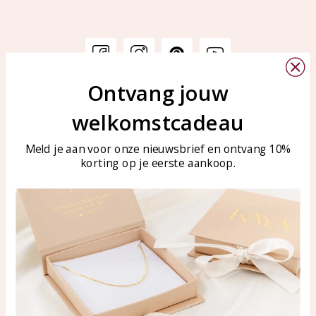
Ontvang jouw
Klantenservice
KAYA Sieraden
welkomstcadeau
Bellen of WhatsApp Ma-Vr
Veelgestelde vragen
tussen 09:00-17:00
Sieraden onderhouden
Meld je aan voor onze nieuwsbrief en ontvang 10%
Tel: 0850003187
korting op je eerste aankoop.
Blog
WhatsApp: 0850003187
klantenservice@kayasierade
n.nl
Producten
KAYA Sieraden
Alle producten
Over ons
Nieuwe producten
Samenwerken?