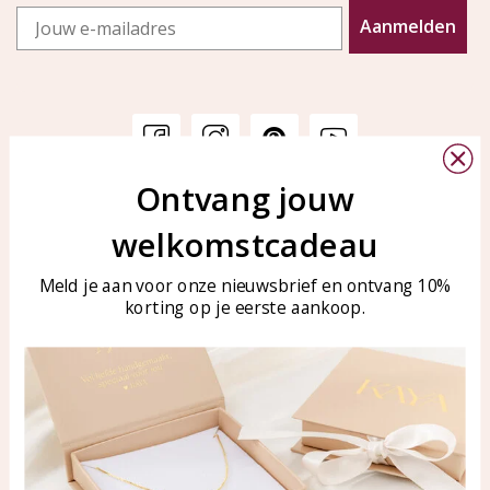
Email
Aanmelden
Ontvang jouw
Klantenservice
KAYA Sieraden
welkomstcadeau
Bellen of WhatsApp Ma-Vr
Veelgestelde vragen
tussen 09:00-17:00
Sieraden onderhouden
Meld je aan voor onze nieuwsbrief en ontvang 10%
Tel: 0850003187
korting op je eerste aankoop.
Blog
WhatsApp: 0850003187
klantenservice@kayasierade
n.nl
Producten
KAYA Sieraden