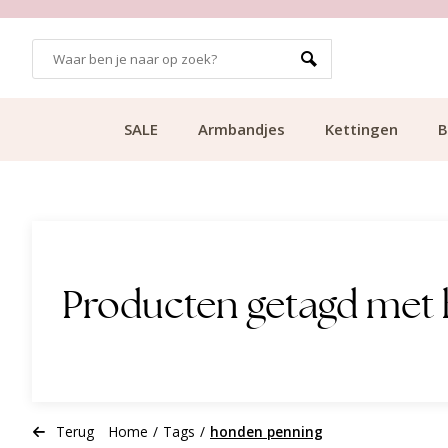
GRATIS BEZORGING VANAF €49.99
SALE
Armbandjes
Kettingen
B
Producten getagd met
Terug
Home
/
Tags
/
honden penning