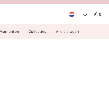
700.000+ TEVREDEN KLANTEN
0
Momenten
Collecties
Alle sieraden