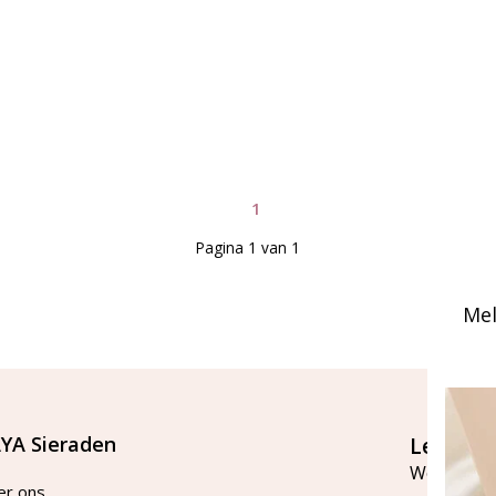
1
Pagina 1 van 1
Mel
YA Sieraden
Let's st
Word lid v
er ons