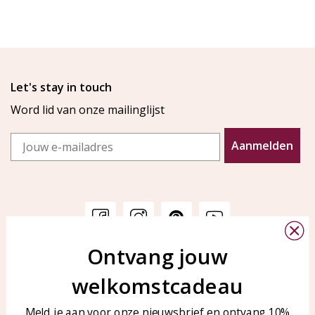
Let's stay in touch
Word lid van onze mailinglijst
Email
Aanmelden
Ontvang jouw
Klantenservice
KAYA Sieraden
welkomstcadeau
Bellen of WhatsApp Ma-Vr
Veelgestelde vragen
tussen 09:00-17:00
Sieraden onderhouden
Meld je aan voor onze nieuwsbrief en ontvang 10%