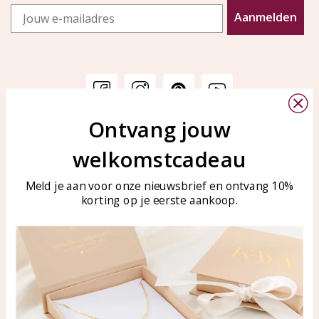
Email
Aanmelden
Ontvang jouw
Klantenservice
KAYA Sieraden
welkomstcadeau
Bellen of WhatsApp Ma-Vr
Veelgestelde vragen
tussen 09:00-17:00
Sieraden onderhouden
Meld je aan voor onze nieuwsbrief en ontvang 10%
Tel: 0850003187
korting op je eerste aankoop.
Blog
WhatsApp: 0850003187
klantenservice@kayasierade
n.nl
Producten
KAYA Sieraden