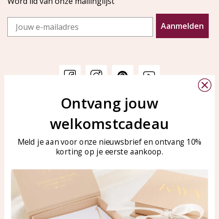
Word lid van onze mailinglijst
Email
Aanmelden
Ontvang jouw
Klantenservice
KAYA Sieraden
welkomstcadeau
Bellen of WhatsApp Ma-Vr
Veelgestelde vragen
tussen 09:00-17:00
Sieraden onderhouden
Meld je aan voor onze nieuwsbrief en ontvang 10%
Tel: 0850003187
korting op je eerste aankoop.
Blog
WhatsApp: 0850003187
klantenservice@kayasierade
n.nl