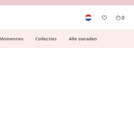
700.000+ TEVREDEN KLANTEN
0
Momenten
Collecties
Alle sieraden