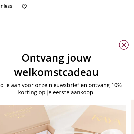
inless
Ontvang jouw
welkomstcadeau
d je aan voor onze nieuwsbrief en ontvang 10%
korting op je eerste aankoop.
ay in touch
an onze mailinglijst