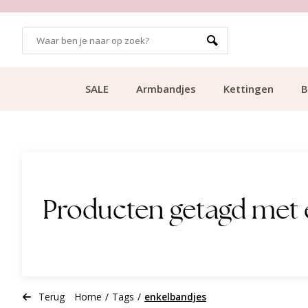
GRATIS BEZORGING VANAF €49.99
SALE
Armbandjes
Kettingen
B
Producten getagd met 
Terug
Home
/
Tags
/
enkelbandjes