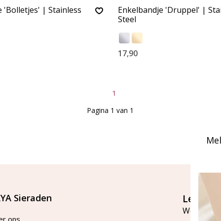
'Bolletjes' | Stainless
Enkelbandje 'Druppel' | Sta
Steel
17,90
1
Pagina 1 van 1
Mel
YA Sieraden
Let's st
Word lid v
er ons