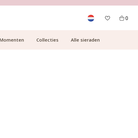
700.000+ TEVREDEN KLANTEN
0
Momenten
Collecties
Alle sieraden