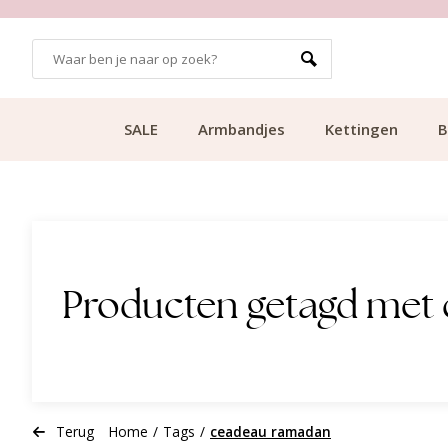
GRATIS BEZORGING VANAF €49.99
SALE
Armbandjes
Kettingen
B
Producten getagd met
Terug
Home
/
Tags
/
ceadeau ramadan