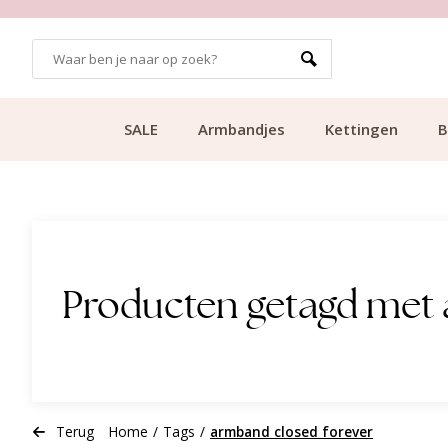
GRATIS BEZORGING VANAF €49.99
SALE
Armbandjes
Kettingen
B
Producten getagd met 
Terug
Home
/
Tags
/
armband closed forever