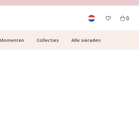
700.000+ TEVREDEN KLANTEN
0
Momenten
Collecties
Alle sieraden