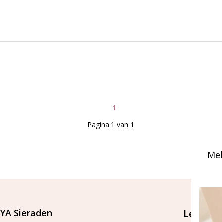
1
Pagina 1 van 1
Mel
YA Sieraden
Let's st