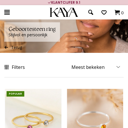
KLANTCIJFER 9.1
0
Geboortesteen ring
Stijlvol en persoonlijk
Terug
Filters
POPULAIR