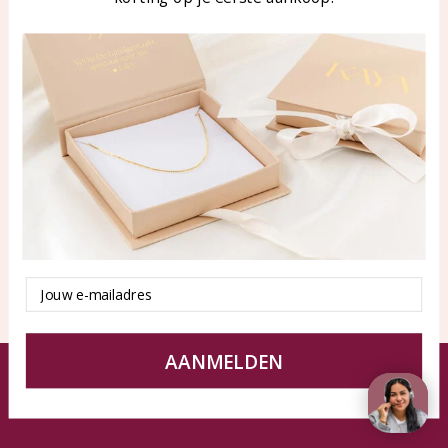
WhatsApp: 0850003187
klantenservice@kayasierade
n.nl
Producten
KAYA Sieraden
Alle producten
Over ons
Nieuwe producten
Samenwerken?
Aanbiedingen
Tips en Advies
Duurzaamheid
Email
AANMELDEN
© KAYA Sieraden
Algemene voorwaarden
Disclaimer
Privacy Policy
Sitemap