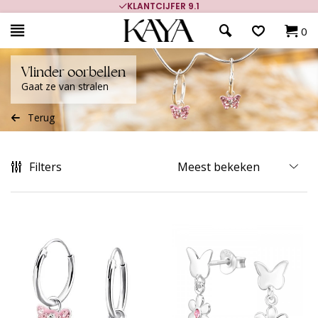
KLANTCIJFER 9.1
0
Vlinder oorbellen
Gaat ze van stralen
Terug
Filters