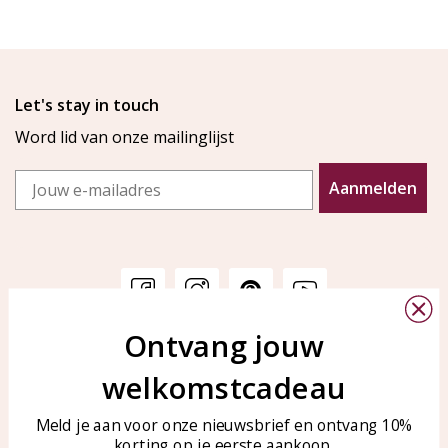
Let's stay in touch
Word lid van onze mailinglijst
Email
Aanmelden
Ontvang jouw
Klantenservice
KAYA Sieraden
welkomstcadeau
Bellen of WhatsApp Ma-Vr
Veelgestelde vragen
tussen 09:00-17:00
Sieraden onderhouden
Meld je aan voor onze nieuwsbrief en ontvang 10%
Tel: 0850003187
korting op je eerste aankoop.
Blog