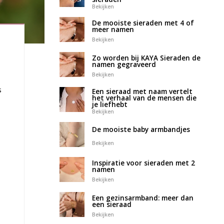
Bekijken
De mooiste sieraden met 4 of
meer namen
Bekijken
Zo worden bij KAYA Sieraden de
namen gegraveerd
Bekijken
s
Een sieraad met naam vertelt
het verhaal van de mensen die
je liefhebt
Bekijken
De mooiste baby armbandjes
Bekijken
Inspiratie voor sieraden met 2
namen
Bekijken
Een gezinsarmband: meer dan
een sieraad
Bekijken