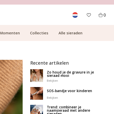
GRATIS BEZORGING VANAF €49.99
0
Momenten
Collecties
Alle sieraden
Recente artikelen
Zo houd je de gravure in je
sieraad mooi
Bekijken
SOS-bandje voor kinderen
Bekijken
Trend: combineer je
naamsieraad met andere
sieraden