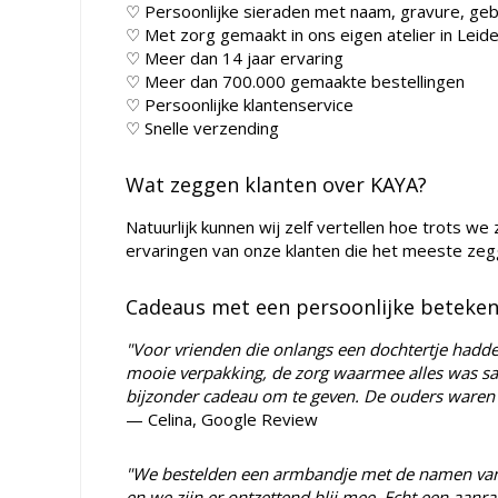
♡ Persoonlijke sieraden met naam, gravure, g
♡ Met zorg gemaakt in ons eigen atelier in Leid
♡ Meer dan 14 jaar ervaring
♡ Meer dan 700.000 gemaakte bestellingen
♡ Persoonlijke klantenservice
♡ Snelle verzending
Wat zeggen klanten over KAYA?
Natuurlijk kunnen wij zelf vertellen hoe trots we 
ervaringen van onze klanten die het meeste zeg
Cadeaus met een persoonlijke beteken
"Voor vrienden die onlangs een dochtertje hadd
mooie verpakking, de zorg waarmee alles was sa
bijzonder cadeau om te geven. De ouders waren o
— Celina, Google Review
"We bestelden een armbandje met de namen van 
en we zijn er ontzettend blij mee. Echt een aanra