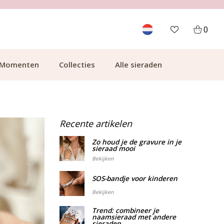
GRATIS BEZORGING VANAF €49.99
0
Momenten
Collecties
Alle sieraden
Recente artikelen
Zo houd je de gravure in je
sieraad mooi
Bekijken
SOS-bandje voor kinderen
Bekijken
Trend: combineer je
naamsieraad met andere
sieraden