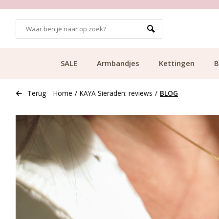
99
KLANTCIJFER 9.1
SALE
Armbandjes
Kettingen
B
Terug
Home
/
KAYA Sieraden: reviews
/
BLOG