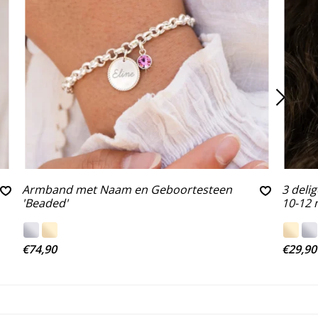
Armband met Naam en Geboortesteen
3 delig
'Beaded'
10-12
€74,90
€29,90