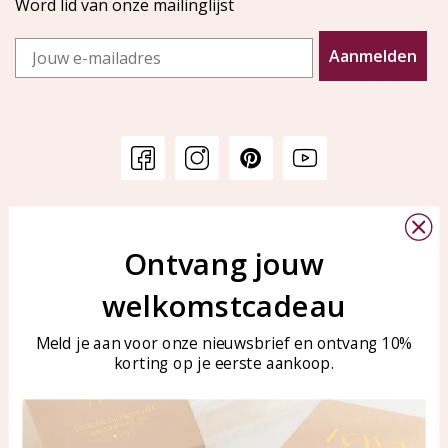
Word lid van onze mailinglijst
Email
Aanmelden
Klantenservice
KAYA Sieraden
Bellen of WhatsApp Ma-Vr
Ontvang jouw
Veelgestelde vragen
tussen 09:00-17:00
Sieraden onderhouden
welkomstcadeau
Tel: 0850003187
Blog
WhatsApp: 0850003187
Meld je aan voor onze nieuwsbrief en ontvang 10%
klantenservice@kayasierade
korting op je eerste aankoop.
n.nl