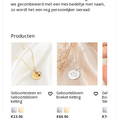
we gecombineerd met een mini bedeltje met naam,
zo wordt het een nog persoonlijker sieraad.
Producten
Geboortesteen en
Geboortebloem
Geboort
Geboortebloem
Boeket Ketting
Boeket Ke
Ketting
'Medaillo
€23,90
€69,90
€74,90