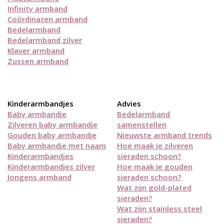
Infinity armband
Coördinaten armband
Bedelarmband
Bedelarmband zilver
Klaver armband
Zussen armband
Kinderarmbandjes
Advies
Baby armbandje
Bedelarmband
Zilveren baby armbandje
samenstellen
Gouden baby armbandje
Nieuwste armband trends
Baby armbandje met naam
Hoe maak je zilveren
Kinderarmbandjes
sieraden schoon?
Kinderarmbandjes zilver
Hoe maak je gouden
Jongens armband
sieraden schoon?
Wat zijn gold-plated
sieraden?
Wat zijn stainless steel
sieraden?