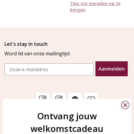
Tips om sieraden op te
bergen
Let's stay in touch
Word lid van onze mailinglijst
Email
Aanmelden
Ontvang jouw
Klantenservice
KAYA Sieraden
welkomstcadeau
Bellen of WhatsApp Ma-Vr
Veelgestelde vragen
tussen 09:00-17:00