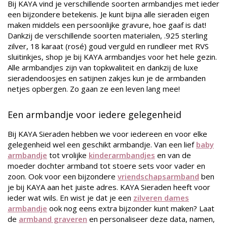
Bij KAYA vind je verschillende soorten armbandjes met ieder
een bijzondere betekenis. Je kunt bijna alle sieraden eigen
maken middels een persoonlijke gravure, hoe gaaf is dat!
Dankzij de verschillende soorten materialen, .925 sterling
zilver, 18 karaat (rosé) goud verguld en rundleer met RVS
sluitinkjes, shop je bij KAYA armbandjes voor het hele gezin.
Alle armbandjes zijn van topkwaliteit en dankzij de luxe
sieradendoosjes en satijnen zakjes kun je de armbanden
netjes opbergen. Zo gaan ze een leven lang mee!
Een armbandje voor iedere gelegenheid
Bij KAYA Sieraden hebben we voor iedereen en voor elke
gelegenheid wel een geschikt armbandje. Van een lief
baby
armbandje
tot vrolijke
kinderarmbandjes
en van de
moeder dochter armband tot stoere sets voor vader en
zoon. Ook voor een bijzondere
vriendschapsarmband
ben
je bij KAYA aan het juiste adres. KAYA Sieraden heeft voor
ieder wat wils. En wist je dat je een
zilveren dames
armbandje
ook nog eens extra bijzonder kunt maken? Laat
de
armband graveren
en personaliseer deze data, namen,