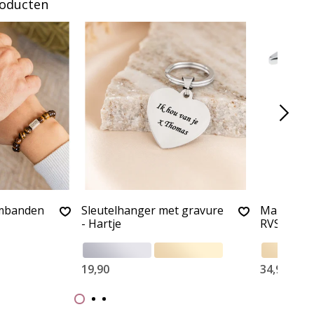
roducten
rmbanden
Sleutelhanger met gravure
Manchetkn
- Hartje
RVS
19,90
34,90