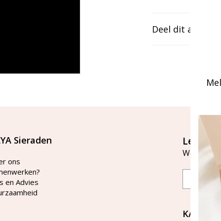
Deel dit artikel
Mel
YA Sieraden
Let's st
Word lid v
er ons
menwerken?
Email
s en Advies
urzaamheid
KAYA Si