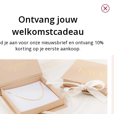
Ontvang jouw
welkomstcadeau
d je aan voor onze nieuwsbrief en ontvang 10%
korting op je eerste aankoop.
ay in touch
an onze mailinglijst
Aanmelden
eraden