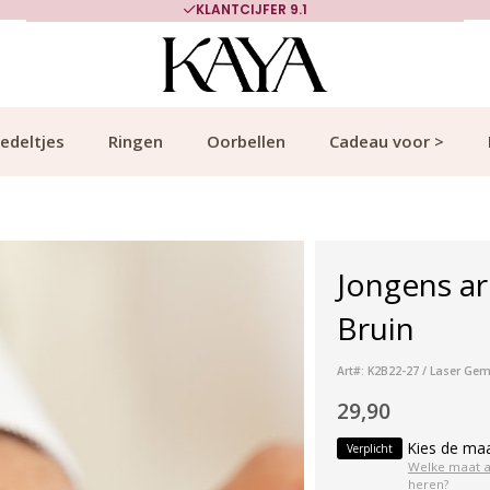
KLANTCIJFER 9.1
edeltjes
Ringen
Oorbellen
Cadeau voor >
Jongens ar
Bruin
Art#: K2B22-27 / Laser Ge
29,90
Kies de ma
Verplicht
Welke maat 
heren?