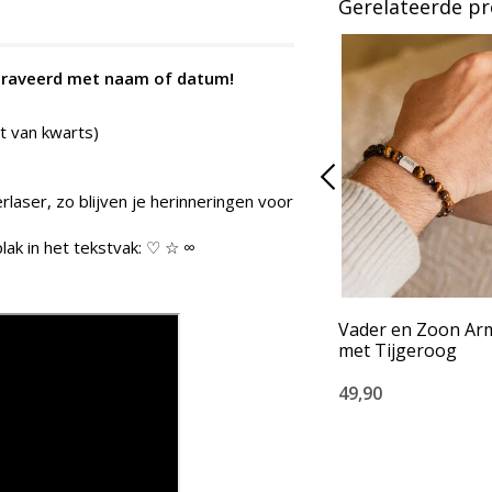
Gerelateerde p
egraveerd met naam of datum!
it van kwarts)
rlaser, zo blijven je herinneringen voor
lak in het tekstvak: ♡ ☆ ∞
Vader en Zoon A
met Tijgeroog
49,90