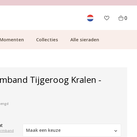
700.000+ TEVREDEN KLANTEN
0
Momenten
Collecties
Alle sieraden
mband Tijgeroog Kralen -
mengd
at
Maak een keuze
armband