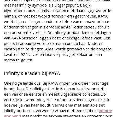
met het infinity symbool als uitgangspunt. Bekijk
bijvoorbeeld onze infinity sieraden met daarin gegraveerde
namen, of met het woord 'forever' erin geschreven. KAYA
weet al jaren als geen ander de liefde van mama voor haar
kinderen te vangen in sieraden; achter ieder cadeau schuilt
een persoonlijk verhaal. De Infinity armbanden en kettingen
van KAYA Sieraden leggen deze oneindige liefdes vast. Een
perfect cadeautje voor elke mama om zo haar kinderen
dichtbij zich te dragen. Alles wordt gemaakt van de hoogste
kwaliteit .925 zilver en luxe verpakt, gelijk klaar om aan
mama te geven.
Infinity sieraden bij KAYA
Oneindige liefde dus. Bij KAYA vinden we dit een prachtige
boodschap. De infinity collectie is dan ook niet voor niets
een van onze eerste en meest uitgebreide collecties. Zo
vertel je jouw moeder, zusje of beste vriendin gemakkelijk
hoeveel je van haar houdt. Verras oma met een luxe set
infinity oorbellen, verwen je vrouw met een subtiele
infinity
armband
met prachtige zirkonia steentjes en ontwerp voor