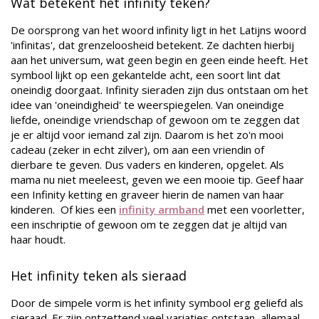
Wat betekent het infinity teken?
De oorsprong van het woord infinity ligt in het Latijns woord
'infinitas', dat grenzeloosheid betekent. Ze dachten hierbij
aan het universum, wat geen begin en geen einde heeft. Het
symbool lijkt op een gekantelde acht, een soort lint dat
oneindig doorgaat. Infinity sieraden zijn dus ontstaan om het
idee van 'oneindigheid' te weerspiegelen. Van oneindige
liefde, oneindige vriendschap of gewoon om te zeggen dat
je er altijd voor iemand zal zijn. Daarom is het zo'n mooi
cadeau (zeker in echt zilver), om aan een vriendin of
dierbare te geven. Dus vaders en kinderen, opgelet. Als
mama nu niet meeleest, geven we een mooie tip. Geef haar
een Infinity ketting en graveer hierin de namen van haar
kinderen. Of kies een
infinity armband
met een voorletter,
een inschriptie of gewoon om te zeggen dat je altijd van
haar houdt.
Het infinity teken als sieraad
Door de simpele vorm is het infinity symbool erg geliefd als
sieraad. Er zijn ontzettend veel variaties ontstaan, allemaal