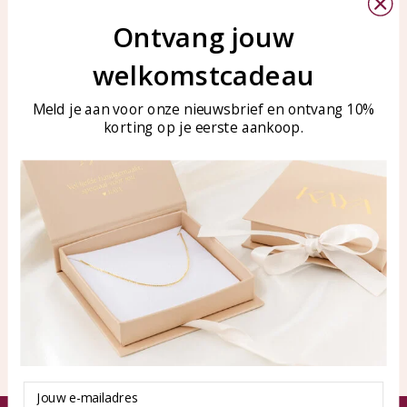
Bellen of WhatsApp Ma-Vr
Ontvang jouw
Veelgestelde vragen
tussen 09:00-17:00
Sieraden onderhouden
welkomstcadeau
Tel: 0850003187
Blog
WhatsApp: 0850003187
Meld je aan voor onze nieuwsbrief en ontvang 10%
klantenservice@kayasierade
korting op je eerste aankoop.
n.nl
Producten
KAYA Sieraden
Alle producten
Over ons
Nieuwe producten
Samenwerken?
Aanbiedingen
Tips en Advies
Duurzaamheid
Email