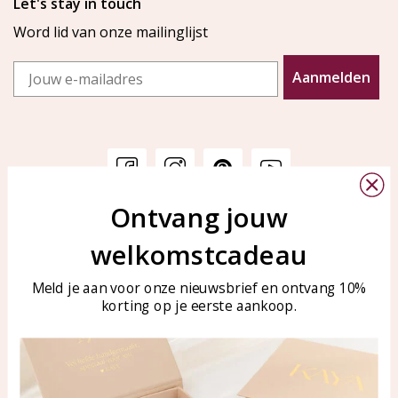
Let's stay in touch
Word lid van onze mailinglijst
Email
Aanmelden
Ontvang jouw
Klantenservice
KAYA Sieraden
welkomstcadeau
Bellen of WhatsApp Ma-Vr
Veelgestelde vragen
tussen 09:00-17:00
Sieraden onderhouden
Meld je aan voor onze nieuwsbrief en ontvang 10%
Tel: 0850003187
korting op je eerste aankoop.
Blog
WhatsApp: 0850003187
klantenservice@kayasierade
n.nl