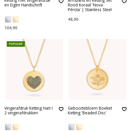
Ketting met Vingerafdruk
Armband en Ketting Set
en Eigen Handschrift
Rood Koraal 'Nova
Pérola' | Stainless Steel
48,90
104,90
POPULAIR
Vingerafdruk Ketting Hart I
Geboortebloem Boeket
2 vingerafdrukken
Ketting 'Beaded Disc'