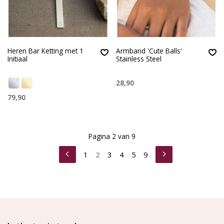
Heren Bar Ketting met 1
Armband 'Cute Balls'
Initiaal
Stainless Steel
28,90
79,90
Pagina 2 van 9
1
2
3
4
5
9