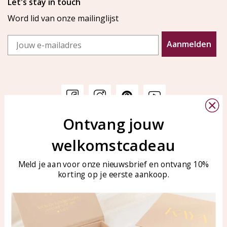
Let's stay in touch
Word lid van onze mailinglijst
Email
Aanmelden
Ontvang jouw
Klantenservice
KAYA Sieraden
welkomstcadeau
Bellen of WhatsApp Ma-Vr
Veelgestelde vragen
tussen 09:00-17:00
Sieraden onderhouden
Meld je aan voor onze nieuwsbrief en ontvang 10%
Tel: 0850003187
korting op je eerste aankoop.
Blog
WhatsApp: 0850003187
klantenservice@kayasierade
n.nl