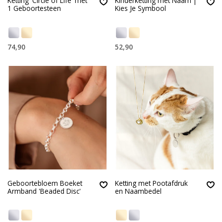
Ketting 'Circle of Life' met
Kinderketting met Naam |
1 Geboortesteen
Kies Je Symbool
74,90
52,90
Geboortebloem Boeket
Ketting met Pootafdruk
Armband 'Beaded Disc'
en Naambedel