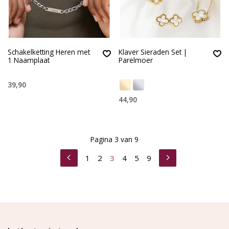
Schakelketting Heren met
Klaver Sieraden Set |
1 Naamplaat
Parelmoer
39,90
44,90
Pagina 3 van 9
1
2
3
4
5
9