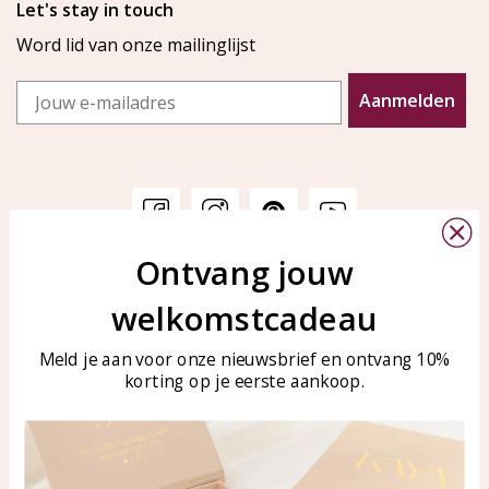
Let's stay in touch
Word lid van onze mailinglijst
Email
Aanmelden
Ontvang jouw
Klantenservice
KAYA Sieraden
welkomstcadeau
Bellen of WhatsApp Ma-Vr
Veelgestelde vragen
tussen 09:00-17:00
Sieraden onderhouden
Meld je aan voor onze nieuwsbrief en ontvang 10%
Tel: 0850003187
korting op je eerste aankoop.
Blog
WhatsApp: 0850003187
klantenservice@kayasierade
n.nl