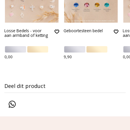
Losse Bedels - voor
Geboortesteen bedel
Los
aan armband of ketting
aan
0,00
9,90
0,0
Deel dit product