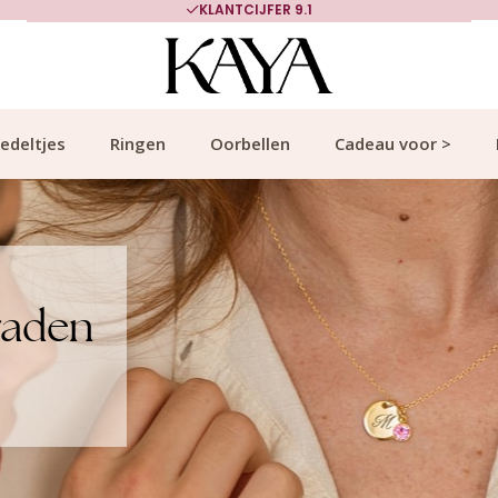
700.000+ TEVREDEN KLANTEN
edeltjes
Ringen
Oorbellen
Cadeau voor >
raden