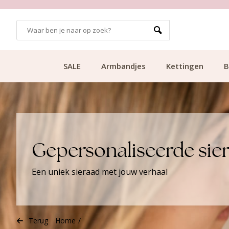
99
KLANTCIJFER 9.1
SALE
Armbandjes
Kettingen
B
Gepersonaliseerde sie
Een uniek sieraad met jouw verhaal
Terug
Home
/