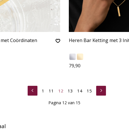
 met Coördinaten
Heren Bar Ketting met 3 Ini
79,90
1
11
12
13
14
15
Pagina 12 van 15
aal