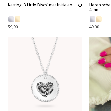
Ketting '3 Little Discs' met Initialen
Heren schak
4 mm
59,90
49,90