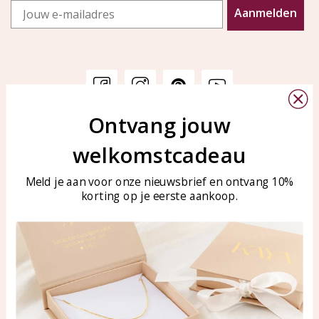
Email
Aanmelden
Ontvang jouw
Klantenservice
KAYA Sieraden
welkomstcadeau
Bellen of WhatsApp Ma-Vr
Veelgestelde vragen
tussen 09:00-17:00
Sieraden onderhouden
Meld je aan voor onze nieuwsbrief en ontvang 10%
Tel: 0850003187
korting op je eerste aankoop.
Blog
WhatsApp: 0850003187
klantenservice@kayasierade
n.nl
Producten
KAYA Sieraden