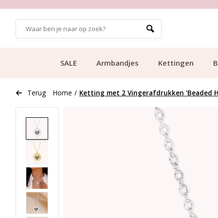
GRATIS BEZORGING VANAF €49.99
SALE
Armbandjes
Kettingen
B
Terug
Home
/
Ketting met 2 Vingerafdrukken 'Beaded H