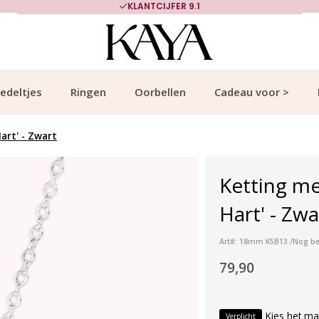
KLANTCIJFER 9.1
edeltjes
Ringen
Oorbellen
Cadeau voor >
art' - Zwart
Ketting me
Hart' - Zwa
Art#: 18mm K5B13 /Nog be
79,90
Kies het ma
Verplicht