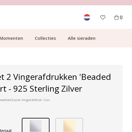
700.000+ TEVREDEN KLANTEN
0
Momenten
Collecties
Alle sieraden
t 2 Vingerafdrukken 'Beaded
rt - 925 Sterling Zilver
werken/Laser vingerafdruk / Los
teriaal