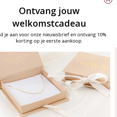
Ontvang jouw
welkomstcadeau
d je aan voor onze nieuwsbrief en ontvang 10%
korting op je eerste aankoop.
ay in touch
an onze mailinglijst
Aanmelden
eraden
of WhatsApp Ma-Vr