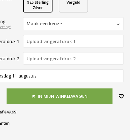
925 Sterling
Verguld
Zilver
ing
Maak een keuze
etting?
rafdruk 1
rafdruk 2
nsdag 11 augustus
IN MIJN WINKELWAGEN
af €49.99
anten