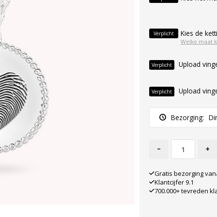
Kies de kett
Verplicht
Welke maat k
Upload vinge
Verplicht
Upload vinge
Verplicht
Bezorging:
Di
-
+
Gratis bezorging van
Klantcijfer 9.1
700.000+ tevreden kl