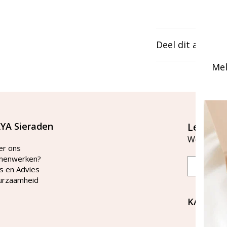
Deel dit artikel
Mel
YA Sieraden
Let's st
Word lid v
er ons
menwerken?
Email
s en Advies
urzaamheid
KAYA Si
Bellen 