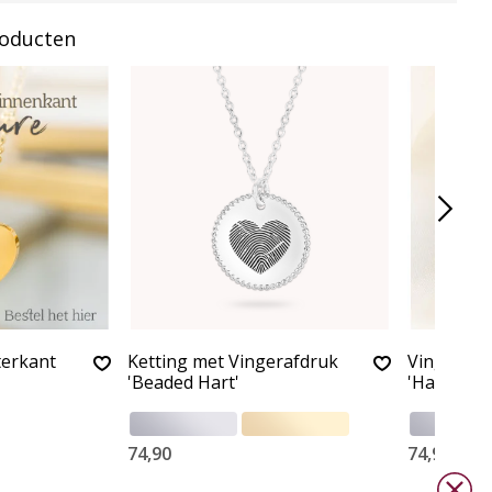
roducten
terkant
Ketting met Vingerafdruk
Vingeraf
'Beaded Hart'
'Hart'
74,90
74,90