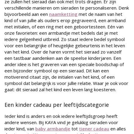
ze zullen het sieraad dan ook met trots dragen. Er zijn
verschillende manieren om sieraden te personaliseren. Denk
bijvoorbeeld aan een
naamketting
met de naam van het
kind of van jullie als ouders erop gegraveerd, een armband
met initialen, of een ring met een geboortesteen. Eén van
onze favorieten: een armbandje met bedels dat je met
iedere gelgenheid uitbreid. Zo staat iedere bedel symbool
voor een belangrijke of heugelijke gebeurtenis in het leven
van het kind. Over de haren vormt het sieraad zo vanzelf
een tastbaar aandenken aan de speelse kinderjaren. Een
ander idee is het graveren van een speciale boodschap of
een bijzonder symbool op een sieraad. Dit kan een
motiverend citaat zijn, de initialen van het kind, of een
symbool dat belangrijk is voor jullie relatie. Waar je ook voor
gaat: dit sieraad zal het kind een leven lang koesteren.
Een kinder cadeau per leeftijdscategorie
Ieder kind is anders en ook iedere leeftijdsgroep heeft
andere wensen. Bij KAYA vind je gelukkig sieraden voor
ieder kind, van
baby armbandje
tot
tiener cadeau
en alles