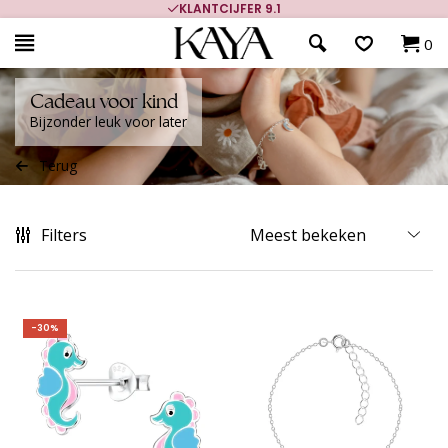
KLANTCIJFER 9.1
0
Cadeau voor kind
Bijzonder leuk voor later
Terug
Filters
-30%