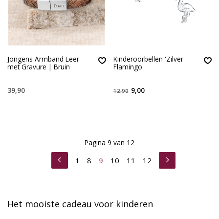
Jongens Armband Leer
Kinderoorbellen 'Zilver
met Gravure | Bruin
Flamingo'
39,90
9,00
12,90
Pagina 9 van 12
1
8
9
10
11
12
Het mooiste cadeau voor kinderen