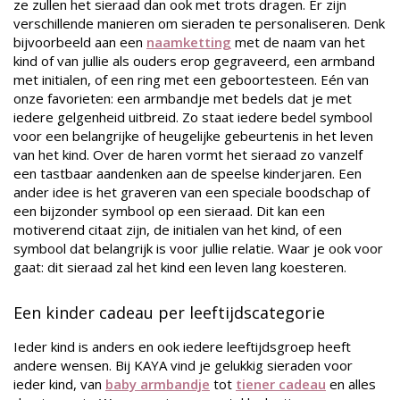
ze zullen het sieraad dan ook met trots dragen. Er zijn
verschillende manieren om sieraden te personaliseren. Denk
bijvoorbeeld aan een
naamketting
met de naam van het
kind of van jullie als ouders erop gegraveerd, een armband
met initialen, of een ring met een geboortesteen. Eén van
onze favorieten: een armbandje met bedels dat je met
iedere gelgenheid uitbreid. Zo staat iedere bedel symbool
voor een belangrijke of heugelijke gebeurtenis in het leven
van het kind. Over de haren vormt het sieraad zo vanzelf
een tastbaar aandenken aan de speelse kinderjaren. Een
ander idee is het graveren van een speciale boodschap of
een bijzonder symbool op een sieraad. Dit kan een
motiverend citaat zijn, de initialen van het kind, of een
symbool dat belangrijk is voor jullie relatie. Waar je ook voor
gaat: dit sieraad zal het kind een leven lang koesteren.
Een kinder cadeau per leeftijdscategorie
Ieder kind is anders en ook iedere leeftijdsgroep heeft
andere wensen. Bij KAYA vind je gelukkig sieraden voor
ieder kind, van
baby armbandje
tot
tiener cadeau
en alles