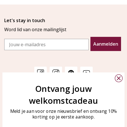
Let's stay in touch
Word lid van onze mailinglijst
Email
Aanmelden
Ontvang jouw
Klantenservice
KAYA Sieraden
welkomstcadeau
Bellen of WhatsApp Ma-Vr
Veelgestelde vragen
tussen 09:00-17:00
Sieraden onderhouden
Meld je aan voor onze nieuwsbrief en ontvang 10%
Tel: 0850003187
korting op je eerste aankoop.
Blog
WhatsApp: 0850003187