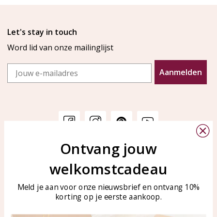
Let's stay in touch
Word lid van onze mailinglijst
Email
Aanmelden
Ontvang jouw
Klantenservice
KAYA Sieraden
welkomstcadeau
Bellen of WhatsApp Ma-Vr
Veelgestelde vragen
tussen 09:00-17:00
Sieraden onderhouden
Meld je aan voor onze nieuwsbrief en ontvang 10%
Tel: 0850003187
korting op je eerste aankoop.
Blog
WhatsApp: 0850003187