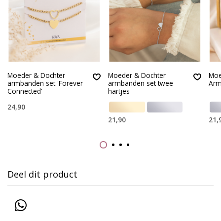
Moeder & Dochter
Moeder & Dochter
Moe
armbanden set 'Forever
armbanden set twee
Arm
Connected'
hartjes
24,90
21,90
21,
Deel dit product