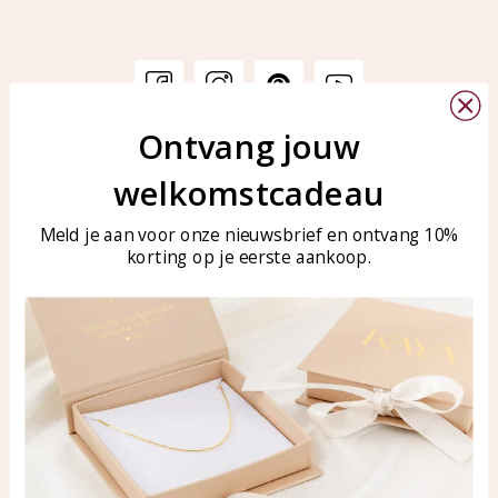
Ontvang jouw
Klantenservice
KAYA Sieraden
welkomstcadeau
Bellen of WhatsApp Ma-Vr
Veelgestelde vragen
tussen 09:00-17:00
Sieraden onderhouden
Meld je aan voor onze nieuwsbrief en ontvang 10%
Tel: 0850003187
korting op je eerste aankoop.
Blog
WhatsApp: 0850003187
klantenservice@kayasierade
n.nl
Producten
KAYA Sieraden
Alle producten
Over ons
Nieuwe producten
Samenwerken?