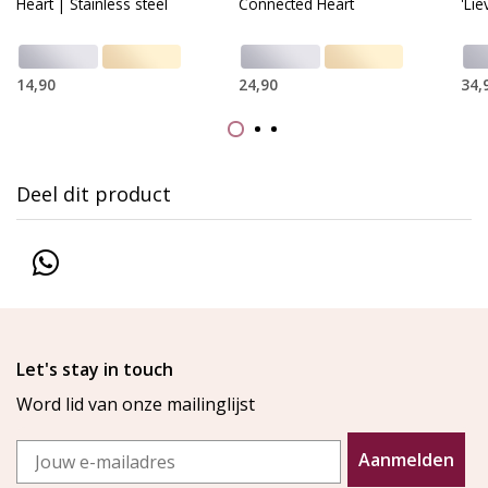
Heart | Stainless steel
Connected Heart
'Li
14,90
24,90
34,
Deel dit product
Let's stay in touch
Word lid van onze mailinglijst
Email
Aanmelden