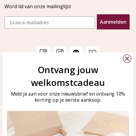
Word lid van onze mailinglijst
Email
Aanmelden
Ontvang jouw
Klantenservice
KAYA Sieraden
welkomstcadeau
Bellen of WhatsApp Ma-Vr
Veelgestelde vragen
tussen 09:00-17:00
Sieraden onderhouden
Meld je aan voor onze nieuwsbrief en ontvang 10%
Tel: 0850003187
korting op je eerste aankoop.
Blog
WhatsApp: 0850003187
klantenservice@kayasierade
n.nl