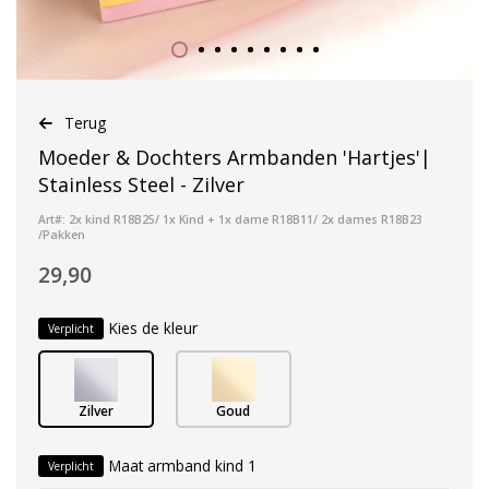
Terug
Moeder & Dochters Armbanden 'Hartjes'|
Stainless Steel - Zilver
Art#: 2x kind R18B25/ 1x Kind + 1x dame R18B11/ 2x dames R18B23
/Pakken
29,90
Kies de kleur
Verplicht
Zilver
Goud
Maat armband kind 1
Verplicht