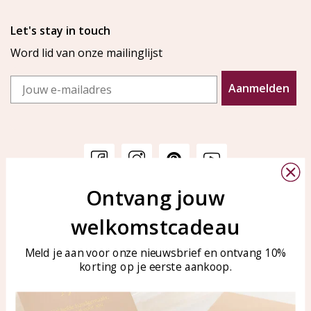
Let's stay in touch
Word lid van onze mailinglijst
Email
Aanmelden
Ontvang jouw
Klantenservice
KAYA Sieraden
welkomstcadeau
Bellen of WhatsApp Ma-Vr
Veelgestelde vragen
tussen 09:00-17:00
Sieraden onderhouden
Meld je aan voor onze nieuwsbrief en ontvang 10%
Tel: 0850003187
korting op je eerste aankoop.
Blog
WhatsApp: 0850003187
klantenservice@kayasierade