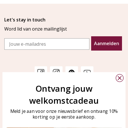
Let's stay in touch
Word lid van onze mailinglijst
Email
Aanmelden
Ontvang jouw
Klantenservice
KAYA Sieraden
welkomstcadeau
Bellen of WhatsApp Ma-Vr
Veelgestelde vragen
tussen 09:00-17:00
Sieraden onderhouden
Meld je aan voor onze nieuwsbrief en ontvang 10%
Tel: 0850003187
korting op je eerste aankoop.
Blog
WhatsApp: 0850003187