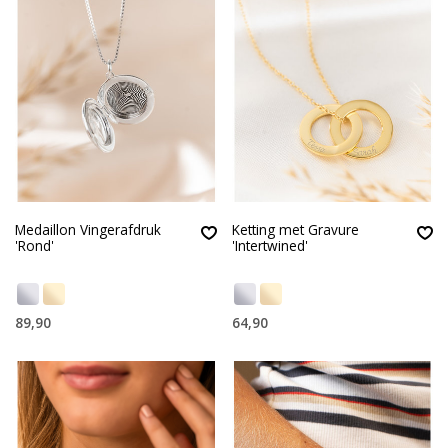
Medaillon Vingerafdruk
Ketting met Gravure
'Rond'
'Intertwined'
89,90
64,90