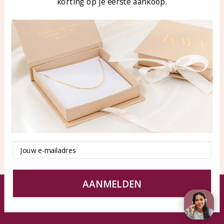
korting op je eerste aankoop.
Blog
WhatsApp: 0850003187
klantenservice@kayasierade
n.nl
Producten
KAYA Sieraden
Alle producten
Over ons
Nieuwe producten
Samenwerken?
Aanbiedingen
Tips en Advies
Duurzaamheid
Email
AANMELDEN
© KAYA Sieraden
Algemene voorwaarden
Disclaimer
Privacy Policy
Sitemap