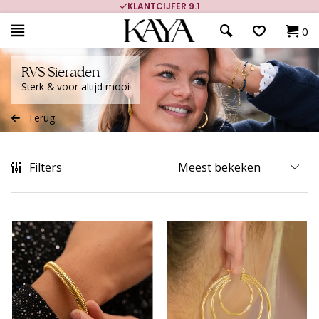
9.1
700.000+ TEVREDEN KLANTEN
0
RVS Sieraden
Sterk & voor altijd mooi
Terug
Filters