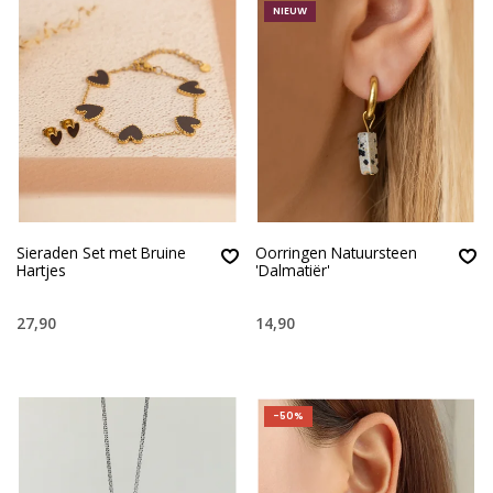
NIEUW
Sieraden Set met Bruine
Oorringen Natuursteen
Hartjes
'Dalmatiër'
27,90
14,90
-50%