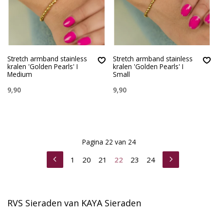
Stretch armband stainless
Stretch armband stainless
kralen 'Golden Pearls' I
kralen 'Golden Pearls' I
Medium
Small
9,90
9,90
Pagina 22 van 24
1
20
21
22
23
24
RVS Sieraden van KAYA Sieraden