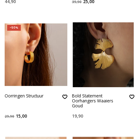
44,90
25,00
39,90
-50%
Oorringen Structuur
Bold Statement
Oorhangers Waaiers
Goud
15,00
19,90
29,90