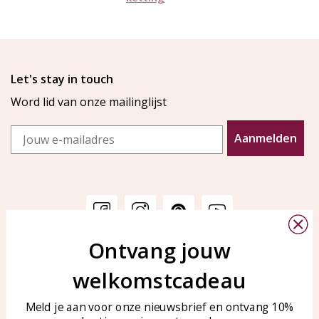
Let's stay in touch
Word lid van onze mailinglijst
Email
Aanmelden
Ontvang jouw
Klantenservice
KAYA Sieraden
welkomstcadeau
Bellen of WhatsApp Ma-Vr
Veelgestelde vragen
tussen 09:00-17:00
Sieraden onderhouden
Meld je aan voor onze nieuwsbrief en ontvang 10%
Tel: 0850003187