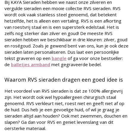
Bij KAYA Sieraden hebben we naast onze zilveren en
vergulde sieraden een mooie collectie RVS sieraden. RVS
wordt ook vaak stainless steel genoemd, dat betekent
hetzelfde, het is alleen een vertaling. RVS is een afkorting
van roestvrij staal en is een supersterk edelstaal. Het is
zelfs nog sterker dan zilver en goud! De meeste RVS
sieraden hebben we beschikbaar in drie kleuren: zilver, goud
en roségoud. Zoals je gewend bent van ons, kun je ook deze
sieraden laten personaliseren. Dus laat een persoonlijke
tekst graveren op een
bangle
of ga voor onze bestseller:
de
balletjes armband
met gegraveerde bedel.
Waarom RVS sieraden dragen een goed idee is
Het voordeel van RVS sieraden is dat ze 100% allergievrij
zijn. Het wordt ook wel hypoallergeen chirurgisch staal
genoemd. RVS verkleurt niet, roest niet en geeft niet af op
de huid. Dus heb je een gevoelige huid, of wil je graag je
sieraden altijd aan houden? Ook met zwemmen, douchen en
slapen? Ga dan voor RVS en geniet levenslang van dit
oersterke materiaal.