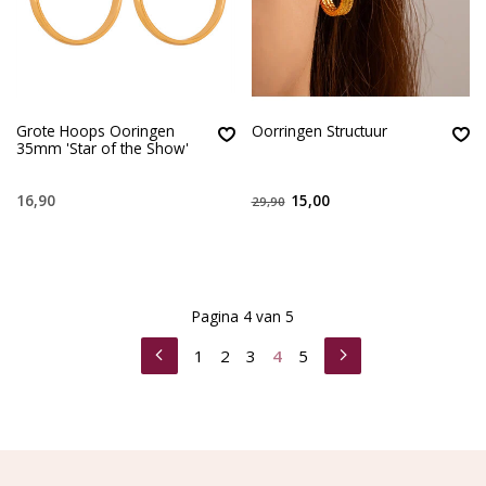
Grote Hoops Ooringen
Oorringen Structuur
35mm 'Star of the Show'
16,90
15,00
29,90
Pagina 4 van 5
1
2
3
4
5