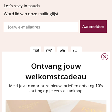
Let's stay in touch
Word lid van onze mailinglijst
Email
Aanmelden
Ontvang jouw
Klantenservice
KAYA Sieraden
welkomstcadeau
Bellen of WhatsApp Ma-Vr
Veelgestelde vragen
tussen 09:00-17:00
Sieraden onderhouden
Meld je aan voor onze nieuwsbrief en ontvang 10%
Tel: 0850003187
korting op je eerste aankoop.
Blog
WhatsApp: 0850003187
klantenservice@kayasierade
n.nl