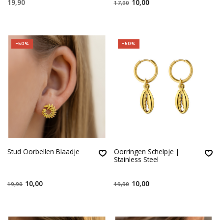
19,90
10,00
17,90
-50%
-50%
Stud Oorbellen Blaadje
Oorringen Schelpje |
Stainless Steel
10,00
10,00
19,90
19,90