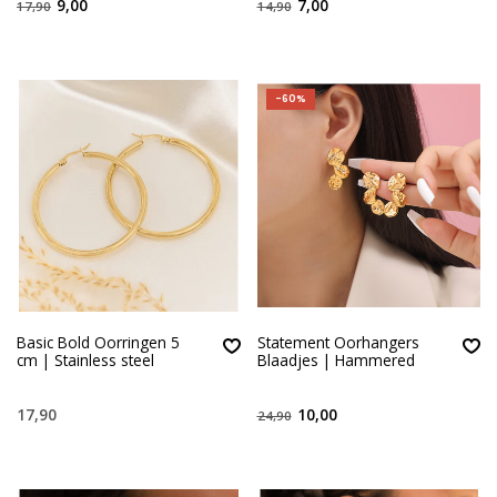
9,00
7,00
17,90
14,90
-60%
Basic Bold Oorringen 5
Statement Oorhangers
cm | Stainless steel
Blaadjes | Hammered
17,90
10,00
24,90