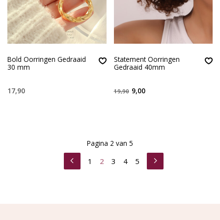
Bold Oorringen Gedraaid
Statement Oorringen
30 mm
Gedraaid 40mm
17,90
9,00
19,90
Pagina 2 van 5
1
2
3
4
5