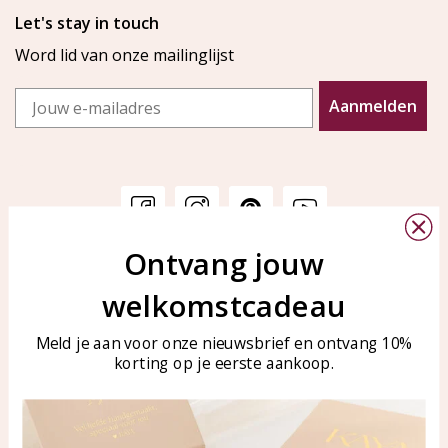
Let's stay in touch
Word lid van onze mailinglijst
Email
Aanmelden
Ontvang jouw
Klantenservice
KAYA Sieraden
welkomstcadeau
Bellen of WhatsApp Ma-Vr
Veelgestelde vragen
tussen 09:00-17:00
Sieraden onderhouden
Meld je aan voor onze nieuwsbrief en ontvang 10%
Tel: 0850003187
korting op je eerste aankoop.
Blog
WhatsApp: 0850003187
klantenservice@kayasierade
n.nl