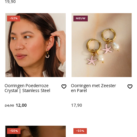
19,90
-52%
NIEUW
Oorringen Poederroze
Oorringen met Zeester
Crystal | Stainless Steel
en Parel
12,00
17,90
24,90
-50%
-50%