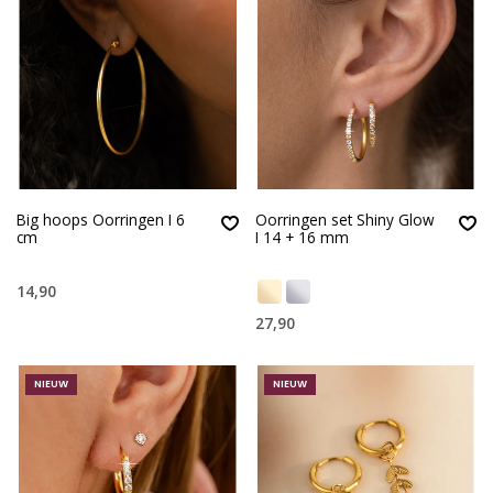
Big hoops Oorringen I 6
Oorringen set Shiny Glow
cm
I 14 + 16 mm
14,90
27,90
NIEUW
NIEUW