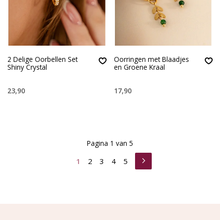
2 Delige Oorbellen Set
Oorringen met Blaadjes
Shiny Crystal
en Groene Kraal
23,90
17,90
Pagina 1 van 5
1
2
3
4
5