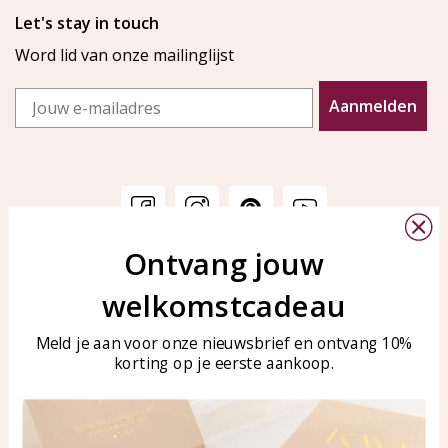
Let's stay in touch
Word lid van onze mailinglijst
Email
Aanmelden
Ontvang jouw
Klantenservice
KAYA Sieraden
welkomstcadeau
Bellen of WhatsApp Ma-Vr
Veelgestelde vragen
tussen 09:00-17:00
Sieraden onderhouden
Meld je aan voor onze nieuwsbrief en ontvang 10%
Tel: 0850003187
korting op je eerste aankoop.
Blog
WhatsApp: 0850003187
klantenservice@kayasierade
n.nl