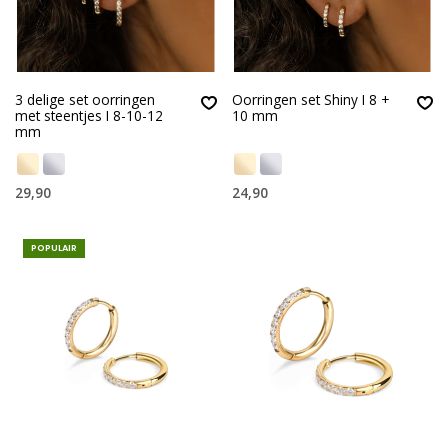
3 delige set oorringen
Oorringen set Shiny I 8 +
met steentjes I 8-10-12
10 mm
mm
29,90
24,90
POPULAIR