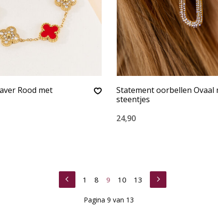
aver Rood met
Statement oorbellen Ovaal
steentjes
24,90
1
8
9
10
13
Pagina 9 van 13