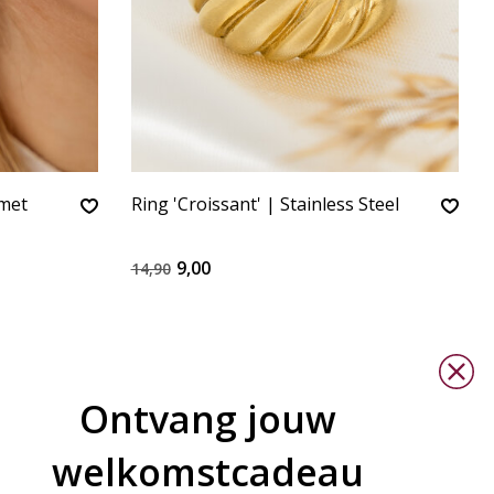
 met
Ring 'Croissant' | Stainless Steel
9,00
14,90
Ontvang jouw
welkomstcadeau