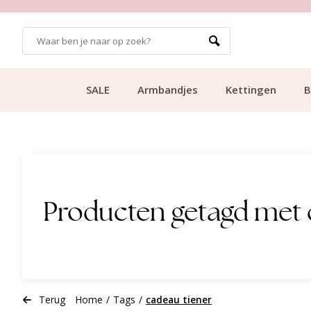
49.99
KLANTCIJFER 9.1
SALE
Armbandjes
Kettingen
B
Producten getagd met 
Terug
Home
/
Tags
/
cadeau tiener