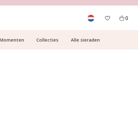
GRATIS BEZORGING VANAF €49.99
0
Momenten
Collecties
Alle sieraden