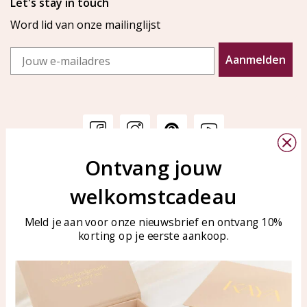
Let's stay in touch
Word lid van onze mailinglijst
Email
Aanmelden
Ontvang jouw
Klantenservice
KAYA Sieraden
welkomstcadeau
Bellen of WhatsApp Ma-Vr
Veelgestelde vragen
tussen 09:00-17:00
Sieraden onderhouden
Meld je aan voor onze nieuwsbrief en ontvang 10%
Tel: 0850003187
korting op je eerste aankoop.
Blog
WhatsApp: 0850003187
klantenservice@kayasierade
n.nl