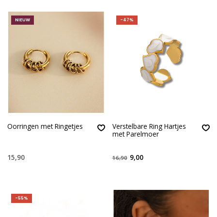
NIEUW
-47%
Oorringen met Ringetjes
Verstelbare Ring Hartjes
met Parelmoer
15,90
9,00
16,90
-55%