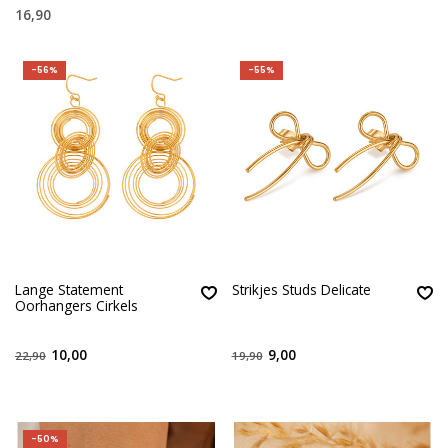
16,90
-56%
-55%
Lange Statement
Strikjes Studs Delicate
Oorhangers Cirkels
10,00
9,00
22,90
19,90
-50%