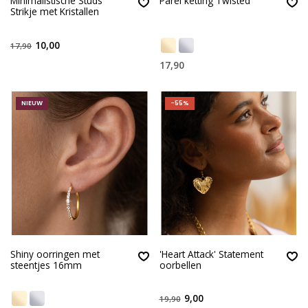
Minimalistische Studs
Parel ketting Twisted
Strikje met Kristallen
10,00
17,90
17,90
NIEUW
-55%
Shiny oorringen met
'Heart Attack' Statement
steentjes 16mm
oorbellen
9,00
19,90