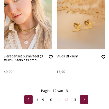
Sieradenset Sumerfeel (3
Studs Bliksem
stuks) I Stainless steel
49,90
13,90
Pagina 12 van 13
1
9
10
11
12
13