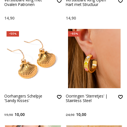
Ovalen Patronen
Hart met Structuur
14,90
14,90
-50%
-60%
Oorhangers Schelpje
Oorringen 'Sterretjes' |
'Sandy Kisses'
Stainless Steel
10,00
10,00
19,90
24,90