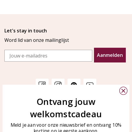
Let's stay in touch
Word lid van onze mailinglijst
Email
Aanmelden
Ontvang jouw
Klantenservice
KAYA Sieraden
welkomstcadeau
Bellen of WhatsApp Ma-Vr
Veelgestelde vragen
tussen 09:00-17:00
Sieraden onderhouden
Meld je aan voor onze nieuwsbrief en ontvang 10%
Tel: 0850003187
korting op je eerste aankoop.
Blog