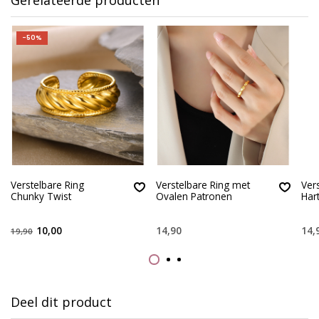
-50%
Verstelbare Ring
Verstelbare Ring met
Ver
Chunky Twist
Ovalen Patronen
Har
10,00
14,90
14,
19,90
Deel dit product