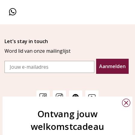
Let's stay in touch
Word lid van onze mailinglijst
Email
Aanmelden
Ontvang jouw
Klantenservice
KAYA Sieraden
welkomstcadeau
Bellen of WhatsApp Ma-Vr
Veelgestelde vragen
tussen 09:00-17:00