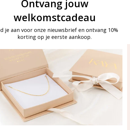
Ontvang jouw
welkomstcadeau
d je aan voor onze nieuwsbrief en ontvang 10%
korting op je eerste aankoop.
ay in touch
an onze mailinglijst
Aanmelden
eraden
of WhatsApp Ma-Vr
09:00-17:00