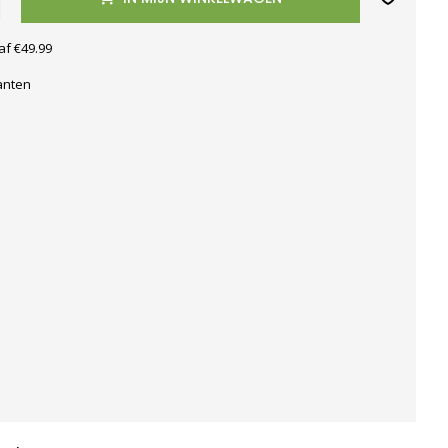
af €49.99
anten