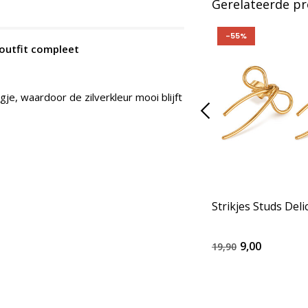
Gerelateerde p
-55%
 outfit compleet
je, waardoor de zilverkleur mooi blijft
Strikjes Studs Deli
9,00
19,90