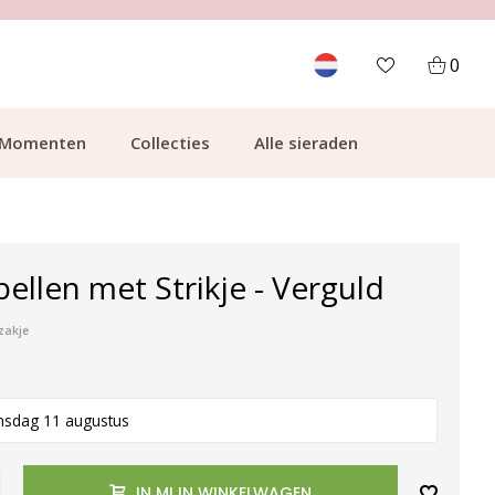
700.000+ TEVREDEN KLANTEN
0
Momenten
Collecties
Alle sieraden
ellen met Strikje - Verguld
zakje
nsdag 11 augustus
IN MIJN WINKELWAGEN