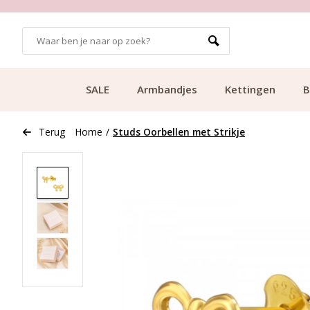
GRATIS BEZORGING VANAF €49.99
SALE
Armbandjes
Kettingen
B
Terug
Home
/
Studs Oorbellen met Strikje