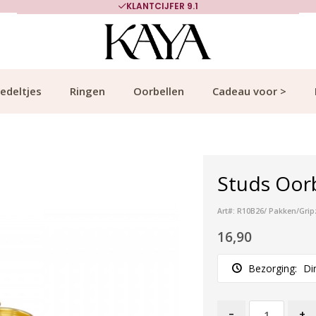
KLANTCIJFER 9.1
edeltjes
Ringen
Oorbellen
Cadeau voor >
Studs Oorb
Art#: R10B26/ Pakken/Grip
16,90
Bezorging:
Di
-
+