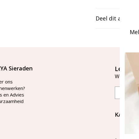
Deel dit artikel
Mel
YA Sieraden
Let's st
Word lid v
er ons
menwerken?
Email
s en Advies
urzaamheid
KAYA Si
Bellen 
tussen 