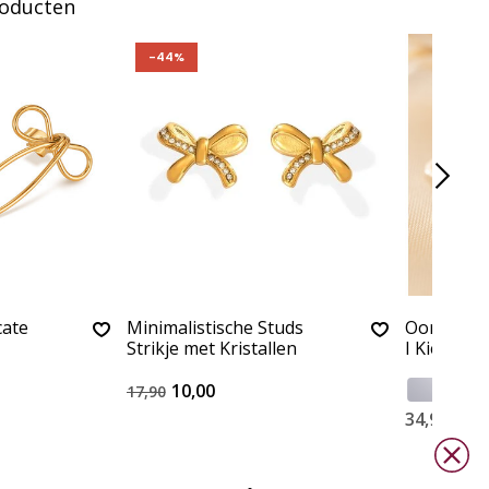
roducten
-44%
cate
Minimalistische Studs
Oorbellen
Strikje met Kristallen
I Kies de k
10,00
17,90
34,90