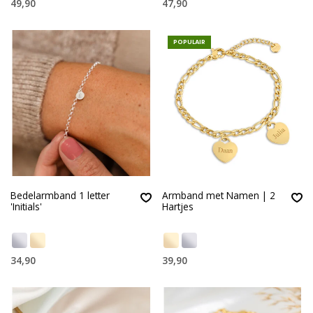
49,90
47,90
POPULAIR
Bedelarmband 1 letter
Armband met Namen | 2
'Initials'
Hartjes
34,90
39,90