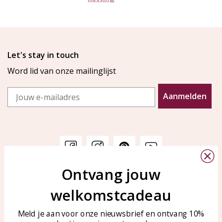
Let's stay in touch
Word lid van onze mailinglijst
Email
Aanmelden
Ontvang jouw
Klantenservice
KAYA Sieraden
welkomstcadeau
Bellen of WhatsApp Ma-Vr
Veelgestelde vragen
tussen 09:00-17:00
Sieraden onderhouden
Meld je aan voor onze nieuwsbrief en ontvang 10%
Tel: 0850003187