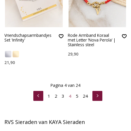
Vriendschapsarmbandjes
Rode Armband Koraal
Set 'Infinity'
met Letter ‘Nova Perola’ |
Stainless steel
29,90
21,90
Pagina 4 van 24
1
2
3
4
5
24
RVS Sieraden van KAYA Sieraden