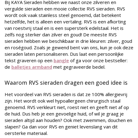
Bij KAYA Sieraden hebben we naast onze zilveren en
vergulde sieraden een mooie collectie RVS sieraden. RVS
wordt ook vaak stainless steel genoemd, dat betekent
hetzelfde, het is alleen een vertaling. RVS is een afkorting
van roestvrij staal en is een supersterk edelstaal. Het is
zelfs nog sterker dan zilver en goud! De meeste RVS
sieraden hebben we beschikbaar in drie kleuren: zilver, goud
en roségoud. Zoals je gewend bent van ons, kun je ook deze
sieraden laten personaliseren. Dus laat een persoonlijke
tekst graveren op een
bangle
of ga voor onze bestseller:
de
balletjes armband
met gegraveerde bedel.
Waarom RVS sieraden dragen een goed idee is
Het voordeel van RVS sieraden is dat ze 100% allergievrij
zijn. Het wordt ook wel hypoallergeen chirurgisch staal
genoemd. RVS verkleurt niet, roest niet en geeft niet af op
de huid. Dus heb je een gevoelige huid, of wil je graag je
sieraden altijd aan houden? Ook met zwemmen, douchen en
slapen? Ga dan voor RVS en geniet levenslang van dit
oersterke materiaal.