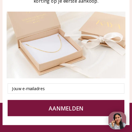
korting op je eerste aankoop.
Blog
WhatsApp: 0850003187
klantenservice@kayasierade
n.nl
Producten
KAYA Sieraden
Alle producten
Over ons
Nieuwe producten
Samenwerken?
Aanbiedingen
Tips en Advies
Duurzaamheid
Email
AANMELDEN
© KAYA Sieraden
Algemene voorwaarden
Disclaimer
Privacy Policy
Sitemap