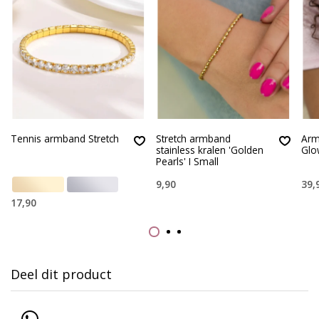
Tennis armband Stretch
Stretch armband
Arm
stainless kralen 'Golden
Glo
Pearls' I Small
9,90
39,
17,90
Deel dit product