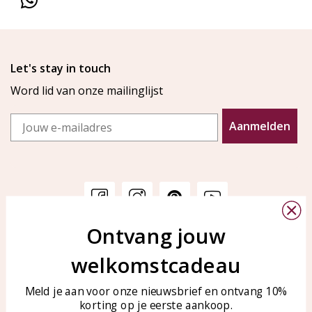
Let's stay in touch
Word lid van onze mailinglijst
Email
Aanmelden
Ontvang jouw
Klantenservice
KAYA Sieraden
welkomstcadeau
Bellen of WhatsApp Ma-Vr
Veelgestelde vragen
tussen 09:00-17:00
Sieraden onderhouden
Meld je aan voor onze nieuwsbrief en ontvang 10%
Tel: 0850003187
korting op je eerste aankoop.
Blog