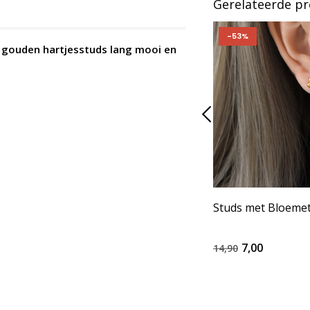
Gerelateerde p
-53%
e gouden hartjesstuds lang mooi en
Studs met Bloemet
7,00
14,90