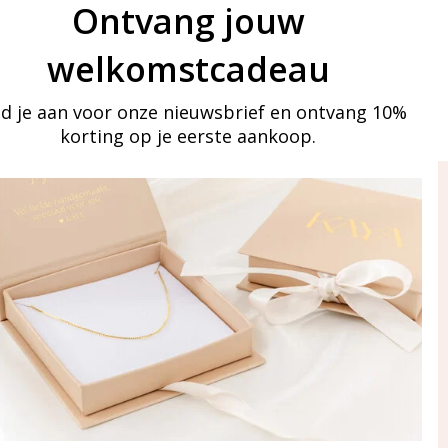
Ontvang jouw
welkomstcadeau
d je aan voor onze nieuwsbrief en ontvang 10%
korting op je eerste aankoop.
ay in touch
an onze mailinglijst
Aanmelden
eraden
of WhatsApp Ma-Vr
09:00-17:00