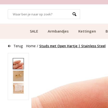
GRATIS BEZORGING VANAF €49.99
SALE
Armbandjes
Kettingen
B
Terug
Home
/
Studs met Open Hartje | Stainless Steel