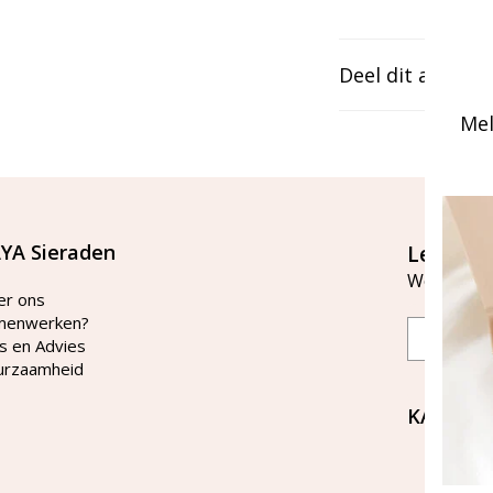
Deel dit artikel
Mel
YA Sieraden
Let's st
Word lid v
er ons
menwerken?
Email
s en Advies
urzaamheid
KAYA Si
Bellen 
tussen 