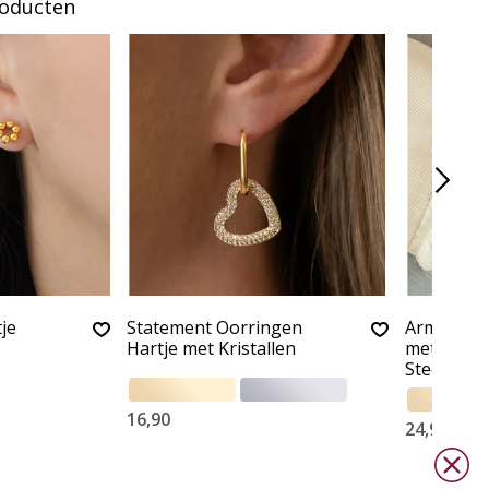
roducten
je
Statement Oorringen
Armband 
Hartje met Kristallen
met Initiaa
Steel
16,90
24,90