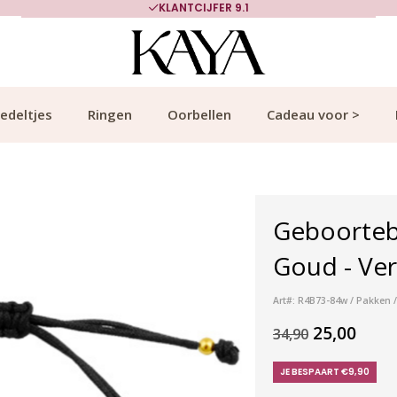
KLANTCIJFER 9.1
edeltjes
Ringen
Oorbellen
Cadeau voor >
Geboorteb
Goud - Ve
Art#: R4B73-84w / Pakken /
25,00
34,90
JE BESPAART €9,90