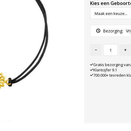
Kies een Geboor
Bezorging:
Vr
-
+
Gratis bezorging van
Klantcijfer 9.1
700.000+ tevreden kl