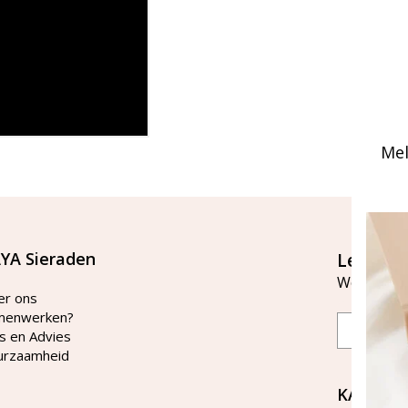
Mel
YA Sieraden
Let's st
Word lid v
er ons
menwerken?
Email
s en Advies
urzaamheid
KAYA Si