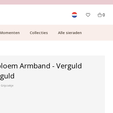
700.000+ TEVREDEN KLANTEN
0
Momenten
Collecties
Alle sieraden
loem Armband - Verguld
rguld
 Gripzakje