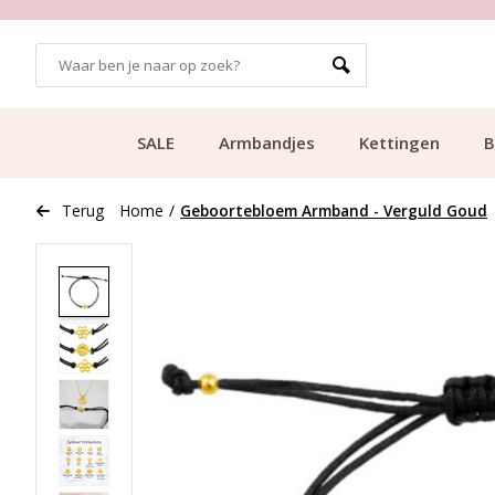
GRATIS BEZORGING VANAF €49.99
SALE
Armbandjes
Kettingen
B
Terug
Home
/
Geboortebloem Armband - Verguld Goud