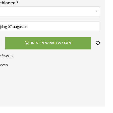
tebloem:
*
ijdag 07 augustus
IN MIJN WINKELWAGEN
af €49.99
anten