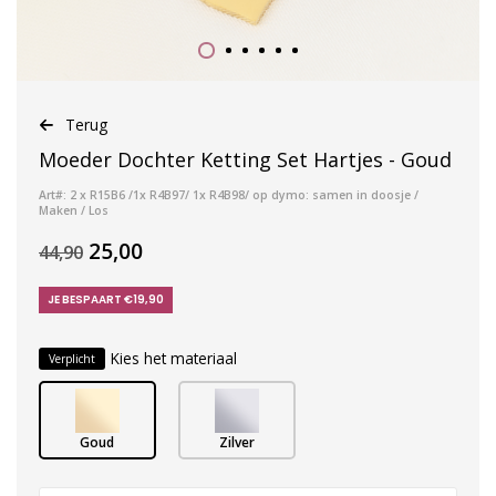
Terug
Moeder Dochter Ketting Set Hartjes - Goud
Art#: 2 x R15B6 /1x R4B97/ 1x R4B98/ op dymo: samen in doosje /
Maken / Los
25,00
44,90
JE BESPAART €19,90
Kies het materiaal
Verplicht
Goud
Zilver