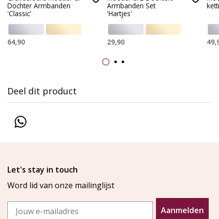
Dochter Armbanden
Armbanden Set
kett
'Classic'
'Hartjes'
64,90
29,90
49,
Deel dit product
Let's stay in touch
Word lid van onze mailinglijst
Email
Aanmelden