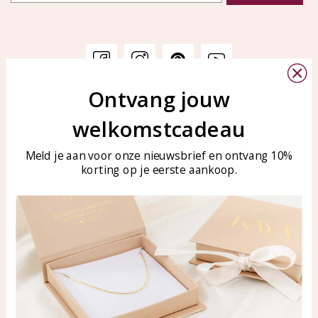
Ontvang jouw
Klantenservice
KAYA Sieraden
welkomstcadeau
Bellen of WhatsApp Ma-Vr
Veelgestelde vragen
tussen 09:00-17:00
Sieraden onderhouden
Meld je aan voor onze nieuwsbrief en ontvang 10%
Tel: 0850003187
korting op je eerste aankoop.
Blog
WhatsApp: 0850003187
klantenservice@kayasierade
n.nl
Producten
KAYA Sieraden
Alle producten
Over ons
Nieuwe producten
Samenwerken?