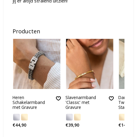
jij er altijd stralend uitzien!
Producten
Heren
Slavenarmband
Dames A
Schakelarmband
'Classic' met
Two Hear
met Gravure
Gravure
Stainless 
€44,90
€39,90
€14,90