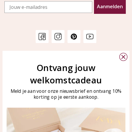
Email
Aanmelden
Klantenservice
KAYA Sieraden
Bellen of WhatsApp Ma-Vr
Ontvang jouw
Veelgestelde vragen
tussen 09:00-17:00
Sieraden onderhouden
welkomstcadeau
Tel: 0850003187
Blog
WhatsApp: 0850003187
Meld je aan voor onze nieuwsbrief en ontvang 10%
klantenservice@kayasierade
korting op je eerste aankoop.
n.nl
Producten
KAYA Sieraden