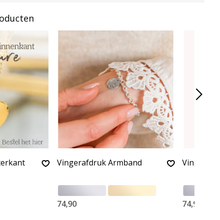
roducten
terkant
Vingerafdruk Armband
Vingerafd
74,90
74,90