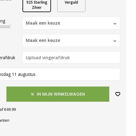
925 Sterling
Verguld
Zilver
ing
Maak een keuze
etting?
Maak een keuze
erafdruk
nsdag 11 augustus
IN MIJN WINKELWAGEN
af €49.99
anten