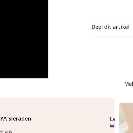
Deel dit artikel
Mel
YA Sieraden
Let's st
Word lid v
er ons