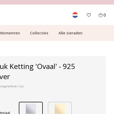
700.000+ TEVREDEN KLANTEN
0
Momenten
Collecties
Alle sieraden
uk Ketting 'Ovaal' - 925
lver
vingerafdruk / Los
teriaal