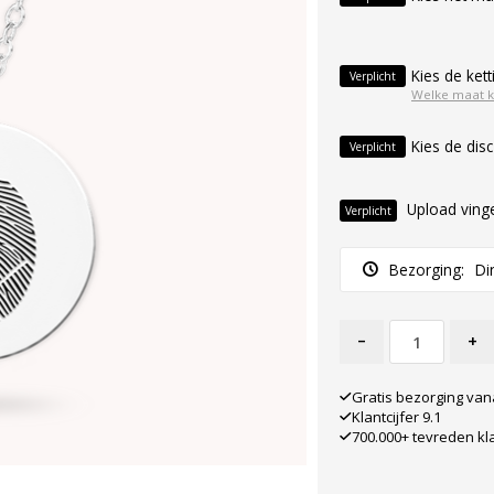
Kies de kett
Verplicht
Welke maat k
Kies de disc
Verplicht
Upload ving
Verplicht
Bezorging:
Di
-
+
Gratis bezorging van
Klantcijfer 9.1
700.000+ tevreden kl