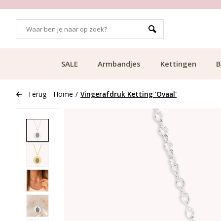
GRATIS BEZORGING VANAF €49.99
SALE
Armbandjes
Kettingen
B
Terug
Home
/
Vingerafdruk Ketting 'Ovaal'