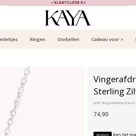
KLANTCIJFER 9.1
edeltjes
Ringen
Oorbellen
Cadeau voor >
Vingerafdr
Sterling Zi
Art#: Nog bewerken/Laser 
74,90
Kies het ma
Verplicht