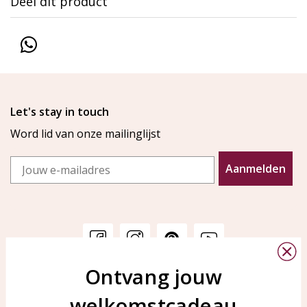
Deel dit product
Let's stay in touch
Word lid van onze mailinglijst
Email
Aanmelden
Ontvang jouw
Klantenservice
KAYA Sieraden
welkomstcadeau
Bellen of WhatsApp Ma-Vr
Veelgestelde vragen