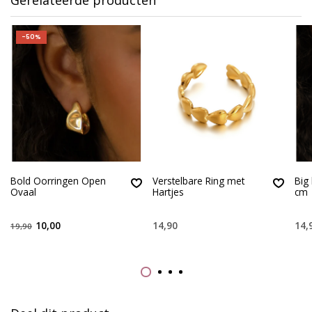
-50%
Bold Oorringen Open
Verstelbare Ring met
Big
Ovaal
Hartjes
cm
10,00
14,90
14,
19,90