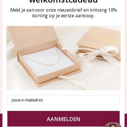
tussen 09:00-17:00
Sieraden onderhouden
Meld je aan voor onze nieuwsbrief en ontvang 10%
Tel: 0850003187
korting op je eerste aankoop.
Blog
WhatsApp: 0850003187
klantenservice@kayasierade
n.nl
Producten
KAYA Sieraden
Alle producten
Over ons
Nieuwe producten
Samenwerken?
Aanbiedingen
Tips en Advies
Duurzaamheid
Email
AANMELDEN
© KAYA Sieraden